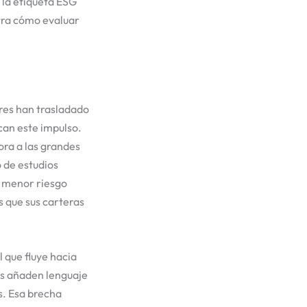
 la etiqueta ESG
stra cómo evaluar
ares han trasladado
ican este impulso.
ora a las grandes
o de estudios
n menor riesgo
 que sus carteras
l que fluye hacia
os añaden lenguaje
s. Esa brecha