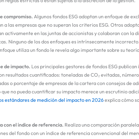
n reglas estrictas o están sujetas a la discreción de la gestión.
 de compromiso.
Algunos fondos ESG adoptan un enfoque de excl
n a las empresas que no superan los criterios ESG. Otros adopt
 activamente en las juntas de accionistas y colaboran con la d
cas. Ninguno de los dos enfoques es intrínsecamente incorrecto
oque utiliza un fondo le revela algo importante sobre su teorí
e de impacto.
Los principales gestores de fondos ESG publican
on resultados cuantificados: toneladas de CO₂ evitadas, número
adas o porcentaje de empresas de la cartera con consejos de a
 que no pueda cuantificar su impacto merece un escrutinio adic
os estándares de medición del impacto en 2026
explica cómo so
 con el índice de referencia.
Realiza una comparación paralela 
ones del fondo con un índice de referencia convencional del me