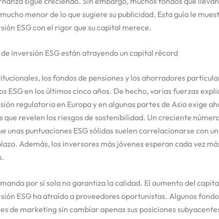
rnanza sigue creciendo. Sin embargo, muchos fondos que llevan
mucho menor de lo que sugiere su publicidad. Esta guía le mue
rsión ESG con el rigor que su capital merece.
 de inversión ESG están atrayendo un capital récord
titucionales, los fondos de pensiones y los ahorradores particul
los ESG en los últimos cinco años. De hecho, varias fuerzas expl
esión regulatoria en Europa y en algunas partes de Asia exige ah
s que revelen los riesgos de sostenibilidad. Un creciente númer
ue unas puntuaciones ESG sólidas suelen correlacionarse con u
plazo. Además, los inversores más jóvenes esperan cada vez más
s.
manda por sí sola no garantiza la calidad. El aumento del capita
ersión ESG ha atraído a proveedores oportunistas. Algunos fond
les de marketing sin cambiar apenas sus posiciones subyacente