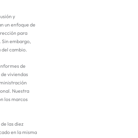
usión y
an un enfoque de
irección para
. Sin embargo,
a del cambio.
 informes de
 de viviendas
dministración
ional. Nuestra
n los marcos
de las diez
rcado en la misma