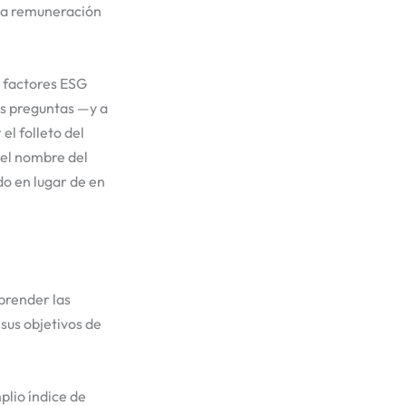
 la remuneración
a factores ESG
as preguntas —y a
el folleto del
 el nombre del
do en lugar de en
prender las
 sus objetivos de
plio índice de