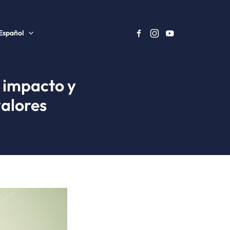
Español
 impacto y
valores