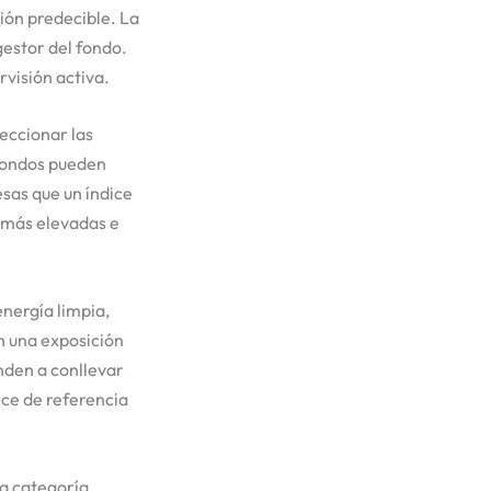
ión predecible. La
gestor del fondo.
visión activa.
leccionar las
 fondos pueden
sas que un índice
 más elevadas e
nergía limpia,
n una exposición
nden a conllevar
ce de referencia
a categoría.