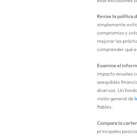
esas exclusiones so
Revise la política
simplemente evita
compromiso y votan
mejorar las prácti
comprender qué enf
Examine el inform
impacto anuales c
asequibles financi
diversos. Un fondo
visión general de
l
fiables.
Compara la cartera
principales posici