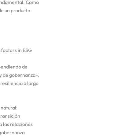
 fundamental. Como
de un producto
ependiendo de
l y de gobernanza»,
resiliencia a largo
natural:
transición
 las relaciones
e gobernanza