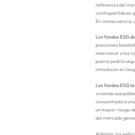
referencia del me
contrapartida es qu
En consecuencia, u
Los fondos ESG de
posiciones basándo
reaccionar a los c
pasivo podría seg
introducen el ries
Los fondos ESG t
vivienda asequible
concentrada a una
un mayor riesgo d
del mercado gener
Además, los vehíc