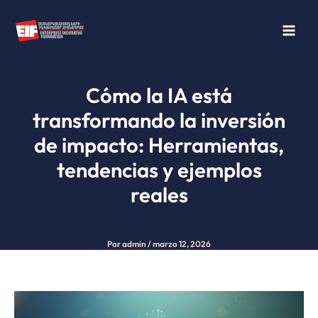
Ir
al
contenido
Cómo la IA está
transformando la inversión
de impacto: Herramientas,
tendencias y ejemplos
reales
Por
admin
/
marzo 12, 2026