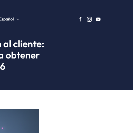
Español
al cliente:
ra obtener
26