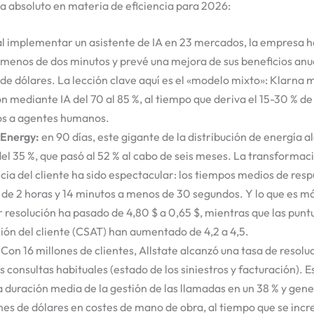
a absoluto en materia de eficiencia para 2026:
l implementar un asistente de IA en 23 mercados, la empresa ha
 menos de dos minutos y prevé una mejora de sus beneficios anu
 de dólares. La lección clave aquí es el «modelo mixto»: Klarna
n mediante IA del 70 al 85 %, al tiempo que deriva el 15-30 % de
s a agentes humanos.
 Energy:
en 90 días, este gigante de la distribución de energía a
el 35 %, que pasó al 52 % al cabo de seis meses. La transformaci
cia del cliente ha sido espectacular: los tiempos medios de res
 de 2 horas y 14 minutos a menos de 30 segundos. Y lo que es má
r resolución ha pasado de 4,80 $ a 0,65 $, mientras que las pun
ción del cliente (CSAT) han aumentado de 4,2 a 4,5.
Con 16 millones de clientes, Allstate alcanzó una tasa de resolu
s consultas habituales (estado de los siniestros y facturación). 
la duración media de la gestión de las llamadas en un 38 % y gen
nes de dólares en costes de mano de obra, al tiempo que se inc