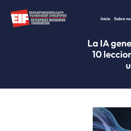
Ir
al
Inicio
Sobre no
contenido
La IA gene
10 leccio
u