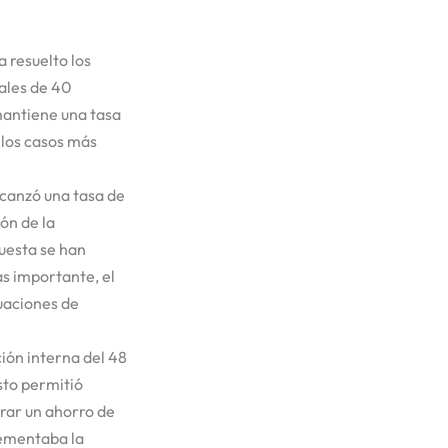
 resuelto los
ales de 40
 mantiene una tasa
 los casos más
lcanzó una tasa de
ón de la
puesta se han
s importante, el
tuaciones de
ción interna del 48
Esto permitió
erar un ahorro de
rementaba la