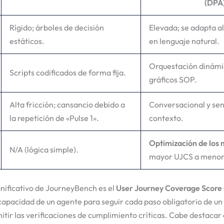
(DPA
Rígido; árboles de decisión
Elevada; se adapta a
estáticos.
en lenguaje natural.
Orquestación dinám
Scripts codificados de forma fija.
gráficos SOP.
Alta fricción; cansancio debido a
Conversacional y sens
la repetición de «Pulse 1».
contexto.
Optimización de los
N/A (lógica simple).
mayor UJCS a menor
gnificativo de JourneyBench es el
User Journey Coverage Score
capacidad de un agente para seguir cada paso obligatorio de un
itir las verificaciones de cumplimiento críticas. Cabe destacar