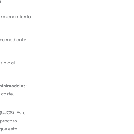
)
l razonamiento
ica mediante
ible al
 minimodelos
:
 coste.
 (UJCS)
. Este
 proceso
 que esta