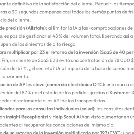
nte definitivo de la satisfacción del cliente. Reducir los tiemp
oras a 30 segundos compensa casi todos los demás puntos de fri
ia del cliente.
e precisión (Allstate):
al limitar la IA a las «comprobaciones de
s, es posible gestionar el 48 % del volumen total, liberando así 
upen de los siniestros de alto riesgo.
ara multiplicar por 23 el retorno de la inversión (SaaS de 40 pe
 Fin
, un cliente de SaaS B2B evitó una contratación de 78 000 $
ución del 67 %. ¿El secreto? Una limpieza de la base de conocim
l lanzamiento.
ración de API es clave (comercio electrónico DTC):
una marca de
estión del 87 % en el estado de los pedidos gracias a
Kustomer I
ceder directamente a las API de los transportistas.
licador para las consultas individuales (salud):
las consultas dent
zan
Insight Receptionist
y
Help Scout AI
han visto aumentar en un
acientes al recuperar las cancelaciones del mismo día.
o de un retorno de la inversión multiplicado por 197 (CVC):
una 