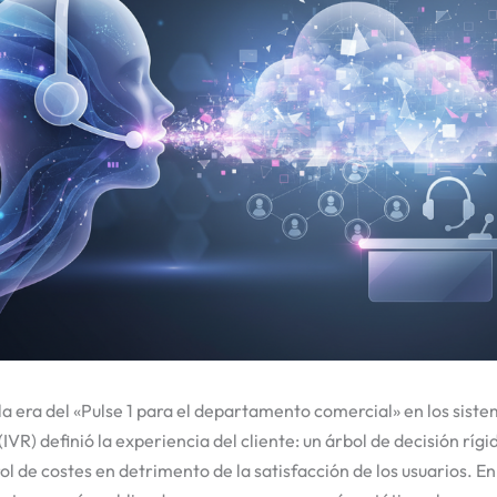
a era del «Pulse 1 para el departamento comercial» en los sist
(IVR) definió la experiencia del cliente: un árbol de decisión rígi
rol de costes en detrimento de la satisfacción de los usuarios. E