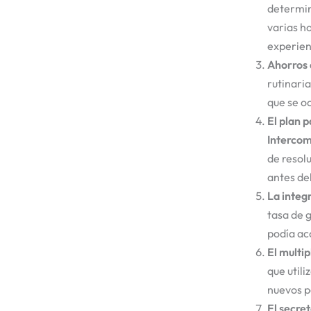
determina
varias h
experienc
Ahorros d
rutinaria
que se oc
El plan p
Intercom
de resol
antes de
La integ
tasa de g
podía ac
El multip
que utili
nuevos p
El secret