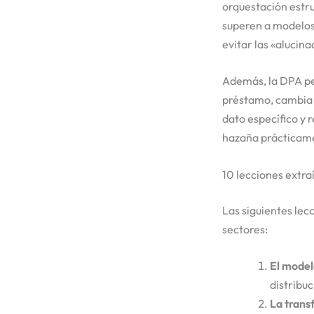
orquestación estr
superen a modelos
evitar las «alucina
Además, la DPA p
préstamo, cambia 
dato específico y r
hazaña prácticame
10 lecciones extra
Las siguientes lec
sectores:
El model
distribu
La trans