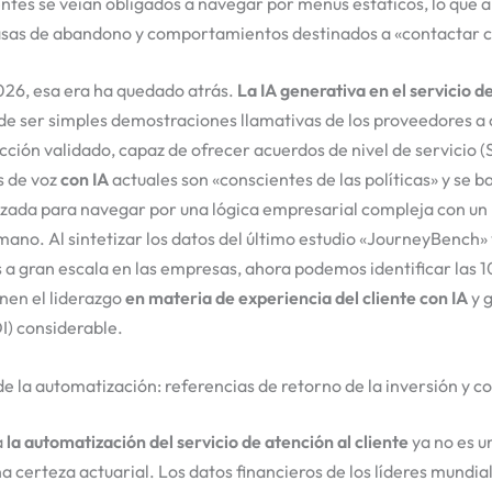
lientes se veían obligados a navegar por menús estáticos, lo que
asas de abandono y comportamientos destinados a «contactar c
026, esa era ha quedado atrás.
La IA generativa en el servicio d
e ser simples demostraciones llamativas de los proveedores a 
ción validado, capaz de ofrecer acuerdos de nivel de servicio 
s de voz
con IA
actuales son «conscientes de las políticas» y se 
zada para navegar por una lógica empresarial compleja con u
umano. Al sintetizar los datos del último estudio «JourneyBench» 
 gran escala en las empresas, ahora podemos identificar las 1
nen el liderazgo
en materia de experiencia del cliente con IA
y 
OI) considerable.
 la automatización: referencias de retorno de la inversión y co
a
la automatización del servicio de atención al cliente
ya no es u
na certeza actuarial. Los datos financieros de los líderes mundia