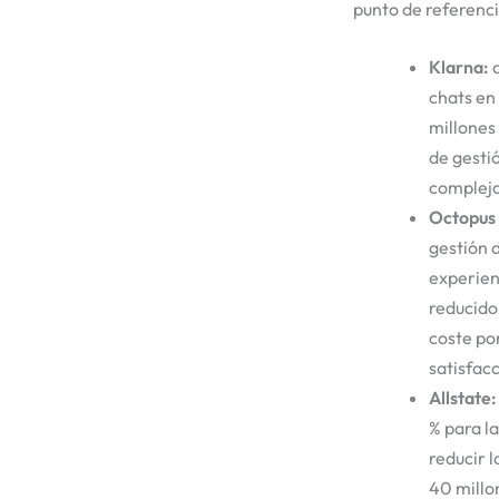
punto de referenci
Klarna:
a
chats en
millones
de gestió
complejo
Octopus
gestión d
experien
reducido
coste po
satisfac
Allstate:
% para la
reducir 
40 millo