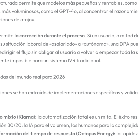
ucturada permite que modelos más pequeños y rentables, como
 más voluminosos, como el GPT-4o, al concentrar el razonamie
ciones de atajo».
ermite
la corrección durante el proceso
. Si un usuario, a mitad
d
su situación laboral de «asalariado» a «autónomo», una DPA pue
edirigir el flujo sin obligar al usuario a volver a empezar toda la
nte imposible para un sistema IVR tradicional.
ídas del mundo real para 2026
ciones se han extraído de implementaciones específicas y valid
o mixto (Klarna):
la automatización total es un mito. El éxito res
ción 80/20: la IA para el volumen, los humanos para la compleji
formación del tiempo de respuesta (Octopus Energy):
la rapidez