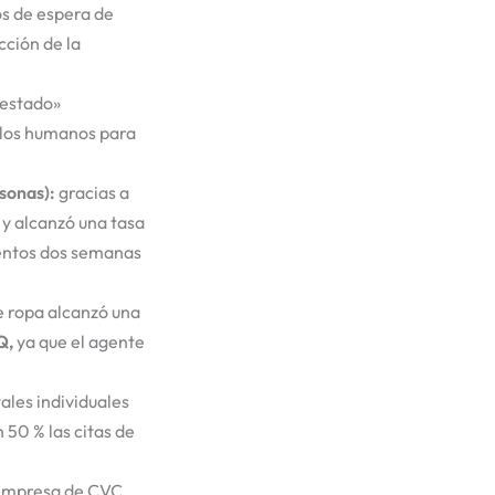
os de espera de
cción de la
 estado»
a los humanos para
rsonas):
gracias a
 y alcanzó una tasa
ientos dos semanas
 ropa alcanzó una
Q,
ya que el agente
ales individuales
 50 % las citas de
empresa de CVC