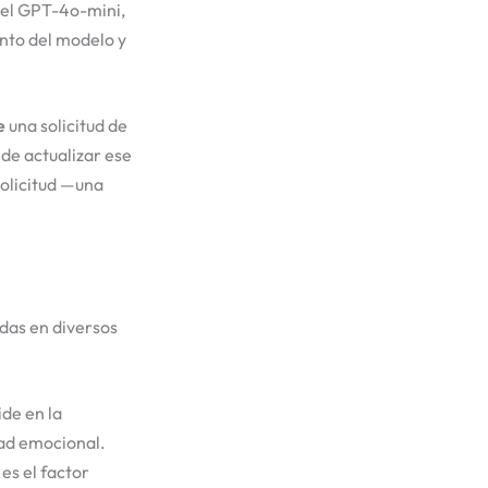
 el GPT-4o-mini,
nto del modelo y
e
una solicitud de
de actualizar ese
 solicitud —una
adas en diversos
ide en la
dad emocional.
 es el factor