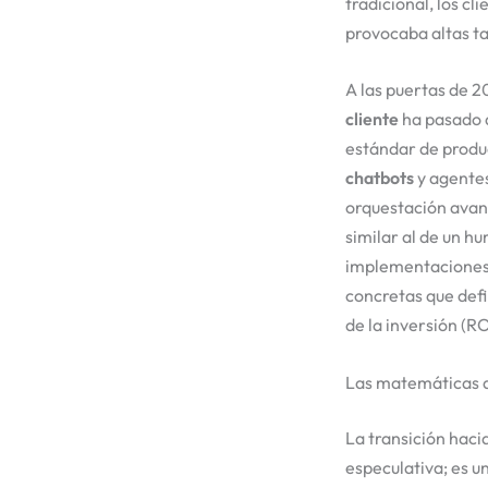
tradicional, los c
provocaba altas t
A las puertas de 2
cliente
ha pasado d
estándar de produc
chatbots
y agente
orquestación avan
similar al de un h
implementaciones a
concretas que defi
de la inversión (R
Las matemáticas de
La transición haci
especulativa; es u