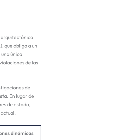
 arquitectónico
, que obliga a un
 una única
iolaciones de las
stigaciones de
sta
. En lugar de
ones de estado,
 actual.
iones dinámicas