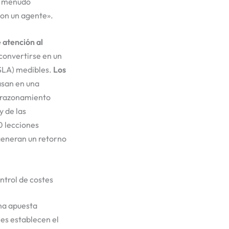
 a menudo
on un agente».
e atención al
convertirse en un
(SLA) medibles.
Los
basan en una
n razonamiento
y de las
0 lecciones
generan un retorno
ntrol de costes
na apuesta
les establecen el