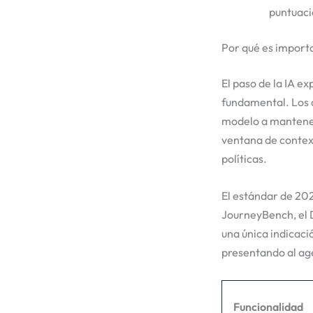
puntuaci
Por qué es importan
El paso de la IA e
fundamental. Los a
modelo a mantener
ventana de context
políticas.
El estándar de 20
JourneyBench, el
una única indicaci
presentando al age
Funcionalidad