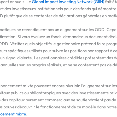
mpact annuels. Le
Global Impact Investing Network (GIIN)
fait é
art des investisseurs institutionnels pour des fonds qui démontr
D plutôt que de se contenter de déclarations générales en matiè
ématiques ne revendiquent pas un alignement sur les ODD. Cepen
direction. Si vous évaluez un fonds, demandez un document dédié
DD. Vérifiez quels objectifs le gestionnaire prétend faire prog
eurs spécifiques utilisés pour suivre les positions par rapport à c
un signal d’alerte. Les gestionnaires crédibles présentent des
 annuelles sur les progrès réalisés, et ne se contentent pas de d
financement mixte poussent encore plus loin l’alignement sur le
taux publics ou philanthropiques avec des investissements priv
e des capitaux purement commerciaux ne soutiendraient pas de
s pouvez découvrir le fonctionnement de ce modèle dans notre 
ancement mixte
.