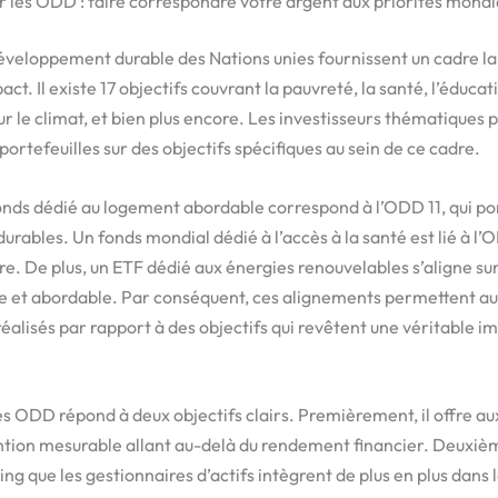
 les ODD : faire correspondre votre argent aux priorités mondi
développement durable des Nations unies fournissent un cadre 
ct. Il existe 17 objectifs couvrant la pauvreté, la santé, l’éducat
ur le climat, et bien plus encore. Les investisseurs thématiques 
ortefeuilles sur des objectifs spécifiques au sein de ce cadre.
nds dédié au logement abordable correspond à l’ODD 11, qui porte
rables. Un fonds mondial dédié à l’accès à la santé est lié à l’
re. De plus, un ETF dédié aux énergies renouvelables s’aligne sur
re et abordable. Par conséquent, ces alignements permettent au
 réalisés par rapport à des objectifs qui revêtent une véritable 
es ODD répond à deux objectifs clairs. Premièrement, il offre au
ntion mesurable allant au-delà du rendement financier. Deuxièm
ng que les gestionnaires d’actifs intègrent de plus en plus dans 