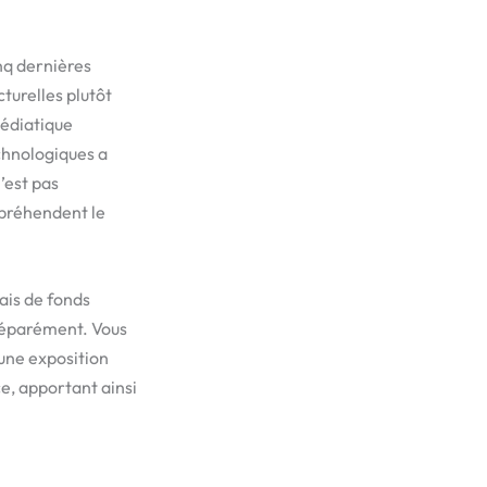
nq dernières
cturelles plutôt
médiatique
chnologiques a
’est pas
ppréhendent le
iais de fonds
séparément. Vous
’une exposition
e, apportant ainsi