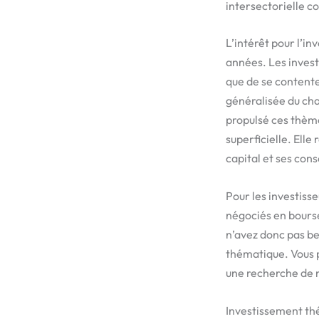
intersectorielle c
L’intérêt pour l’
années. Les investi
que de se contente
généralisée du ch
propulsé ces thème
superficielle. Ell
capital et ses con
Pour les investisse
négociés en bours
n’avez donc pas be
thématique. Vous p
une recherche de n
Investissement th