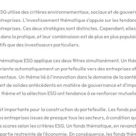
SG utilise des critères environnementaux, sociaux et de gouve
ntreprises. L’investissement thématique s’appuie sur les tendan
ntreprises. Ces deux stratégies sont distinctes. Cependant, elle
ans la pratique, et leur combinaison est de plus en plus populai
ifs que des investisseurs particuliers.
hématique ESG applique ces deux filtres simultanément. Un thè
riente automatiquement un portefeuille vers des entreprises af
ntaux. Un thème lié à l’innovation dans le domaine de la santé
ant de solides antécédents en matière de gouvernance et d’impa
e thème et la sélection ESG ont tendance à se renforcer mutuel
est importante pour la construction du portefeuille. Les fonds 
s entreprises issues de presque tous les secteurs, à condition q
 scores selon les critères ESG. Un fonds thématique, en revanc
 partie restreinte de l’économie. En conséquence, les fonds th