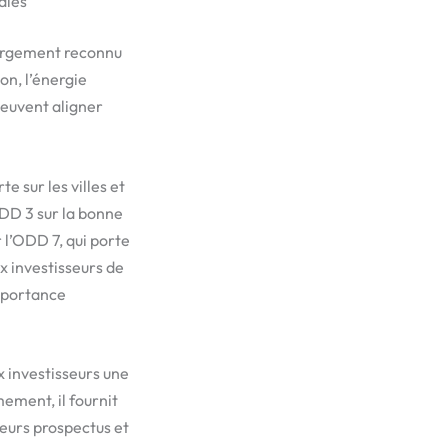
ales
largement reconnu
ion, l’énergie
peuvent aligner
 sur les villes et
ODD 3 sur la bonne
 l’ODD 7, qui porte
x investisseurs de
importance
x investisseurs une
ement, il fournit
leurs prospectus et