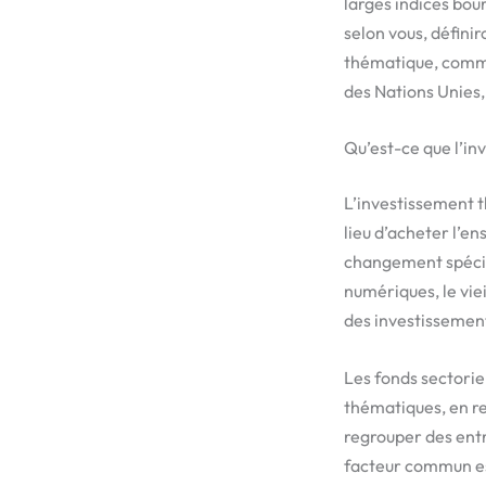
larges indices bour
selon vous, défini
thématique, commen
des Nations Unies,
Qu’est-ce que l’in
L’investissement t
lieu d’acheter l’e
changement spécif
numériques, le viei
des investissement
Les fonds sectorie
thématiques, en re
regrouper des entr
facteur commun est