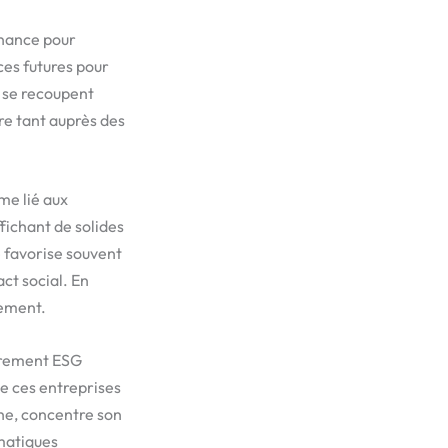
rnance pour
ces futures pour
s se recoupent
re tant auprès des
me lié aux
fichant de solides
 favorise souvent
ct social. En
lement.
purement ESG
ue ces entreprises
he, concentre son
ématiques