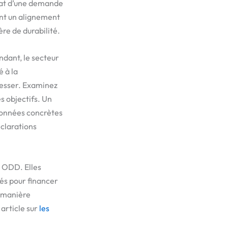
tat d’une demande
ent un alignement
re de durabilité.
dant, le secteur
 à la
resser. Examinez
es objectifs. Un
 données concrètes
éclarations
s ODD. Elles
és pour financer
 manière
article sur
les