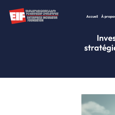
Aller
au
Accueil
À propos
contenu
Inve
stratégi