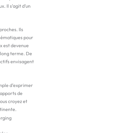
 Il s’agit d’un
proches. Ils
 thématiques pour
ux est devenue
 long terme. De
actifs envisagent
imple d’exprimer
 rapports de
vous croyez et
rtinente.