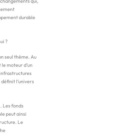
es changements qui,
ssement
loppement durable
ui ?
un seul thème. Au
t le moteur d’un
infrastructures
définit l’univers
é. Les fonds
le peut ainsi
ructure. Le
che