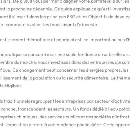
siers. De plus, il vous permet d’aligner votre portefeuille sur l
ront la prochaine décennie. Ce guide explique ce qu’est l’investi
t il s’inscrit dans les principes ESG et les Objectifs de déve
 et comment évaluer les fonds avant d’y investir.
vestissement thématique et pourquoi est-ce important aujourd’h
hématique se concentre sur une seule tendance structurelle ou 
nsemble du marché, vous investissez dans des entreprises qui son
ique. Ce changement peut concerner les énergies propres, les 
llissement de la population ou la sécurité alimentaire. Le thème 
s éligibles.
ls traditionnels regroupent les entreprises par secteur d’activit
vanche, transcendent les secteurs. Un fonds dédié à l’eau potab
eprises chimiques, des services publics et des sociétés d’infrast
 l’exposition directe à une tendance particulière. Cette appro