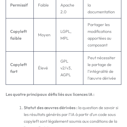
Permissif
Faible
Apache
la
2.0
documentation
Partager les
Copyleft
LGPL,
modifications
Moyen
faible
MPL
apportées au
composant
Peut nécessiter
GPL
Copyleft
le partage de
Élevé
v2/v3,
fort
l’intégralité de
AGPL
l’œuvre dérivée
Les quatre principaux défis liés aux licences IA :
Statut des œuvres dérivées :
la question de savoir si
les résultats générés par l’IA à partir d’un code sous
copyleft sont légalement soumis aux conditions de la