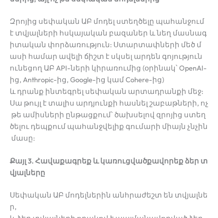
Զրոյից սեփական ԱԲ մոդել ստեղծելը պահանջում
է տվյալների հսկայական բազաներ և նեղ մասնագ
իտական փորձառություն: Ստարտափների մեծ մ
ասի համար ավելի ճիշտ է սկսել արդեն գոյություն
ունեցող ԱԲ API-ների կիրառումից (օրինակ՝ OpenAI-
ից, Anthropic-ից, Google-ից կամ Cohere-ից)
և դրանք ինտեգրել սեփական արտադրանքի մեջ:
Սա թույլ է տալիս արդյունքի հասնել շաբաթների, ոչ
թե ամիսների ընթացքում՝ ծախսելով զրոյից ստեղ
ծելու դեպքում պահանջվելիք գումարի միայն չնչին
մասը:
Քայլ 3. Հավաքագրեք և կառուցվածքավորեք ձեր տ
վյալները
Սեփական ԱԲ մոդելներին անհրաժեշտ են տվյալնե
ր,