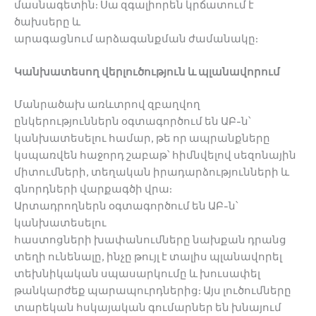
մասնագետին: Սա զգալիորեն կրճատում է
ծախսերը և
արագացնում արձագանքման ժամանակը:
Կանխատեսող վերլուծություն և պլանավորում
Մանրածախ առևտրով զբաղվող
ընկերություններն օգտագործում են ԱԲ-ն՝
կանխատեսելու համար, թե որ ապրանքները
կսպառվեն հաջորդ շաբաթ՝ հիմնվելով սեզոնային
միտումների, տեղական իրադարձությունների և
գնորդների վարքագծի վրա:
Արտադրողներն օգտագործում են ԱԲ-ն՝
կանխատեսելու
հաստոցների խափանումները նախքան դրանց
տեղի ունենալը, ինչը թույլ է տալիս պլանավորել
տեխնիկական սպասարկումը և խուսափել
թանկարժեք պարապուրդներից: Այս լուծումները
տարեկան հսկայական գումարներ են խնայում