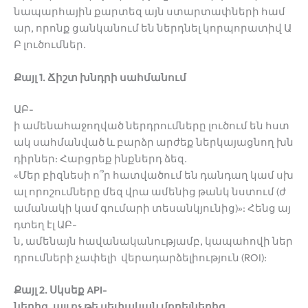
նապարհային քարտեզ այն ստարտափների համ
ար, որոնք ցանկանում են ներդնել կորպորատիվ Ա
Բ լուծումներ.
Քայլ 1. Ճիշտ խնդրի սահմանում
ԱԲ-
ի ամենահաջողված ներդրումները լուծում են հստ
ակ սահմանված և բարձր արժեք ներկայացնող խն
դիրներ: Հարցրեք ինքներդ ձեզ.
«Մեր բիզնեսի ո՞ր հատվածում են դանդաղ կամ սխ
ալ որոշումները մեզ վրա ամենից թանկ նստում (ժ
ամանակի կամ գումարի տեսանկյունից)»: Հենց այ
դտեղ էլ ԱԲ-
ն, ամենայն հավանականությամբ, կապահովի ներ
դրումների չափելի վերադարձելիություն (ROI):
Քայլ 2. Սկսեք API-
ներից, այլ ոչ թե սեփական մոդելներից