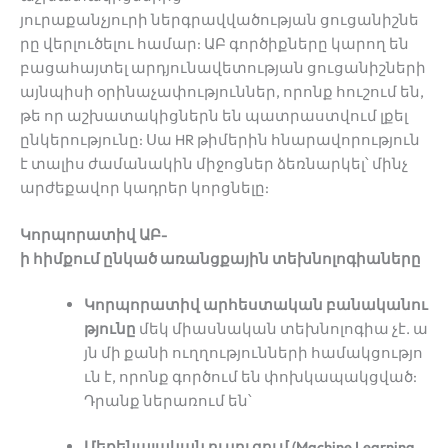
յուրաքանչյուրի ներգրավվածության ցուցանիշնե
րը վերլուծելու համար: ԱԲ գործիքները կարող են
բացահայտել արդյունավետության ցուցանիշների
այնպիսի օրինաչափություններ, որոնք հուշում են,
թե որ աշխատակիցներն են պատրաստվում լքել
ընկերությունը: Սա HR թիմերին հնարավորություն
է տալիս ժամանակին միջոցներ ձեռնարկել՝ մինչ
արժեքավոր կադրեր կորցնելը:
Կորպորատիվ ԱԲ-
ի հիմքում ընկած առանցքային տեխնոլոգիաները
Կորպորատիվ արհեստական բանականու
թյունը
մեկ միասնական տեխնոլոգիա չէ. ա
յն մի քանի ուղղությունների համակցությո
ւն է, որոնք գործում են փոխկապակցված:
Դրանք ներառում են՝
Մեքենայական ուսուցում (Machine Learning