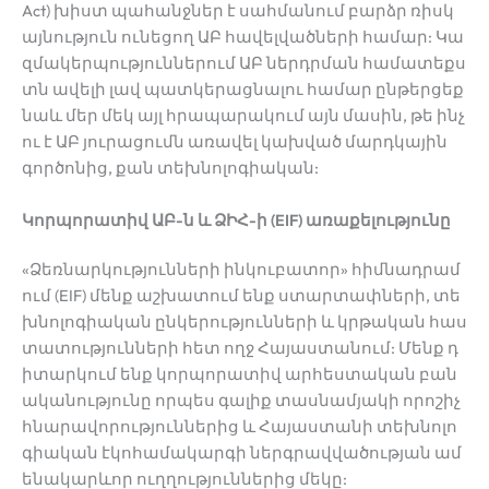
Act) խիստ պահանջներ է սահմանում բարձր ռիսկ
այնություն ունեցող ԱԲ հավելվածների համար: Կա
զմակերպություններում ԱԲ ներդրման համատեքս
տն ավելի լավ պատկերացնալու համար ընթերցեք
նաև մեր մեկ այլ հրապարակում այն մասին, թե ինչ
ու է
ԱԲ յուրացումն առավել կախված մարդկային
գործոնից, քան տեխնոլոգիական:
Կորպորատիվ ԱԲ-ն և ՁԻՀ-ի (EIF) առաքելությունը
«Ձեռնարկությունների ինկուբատոր» հիմնադրամ
ում (EIF) մենք աշխատում ենք ստարտափների, տե
խնոլոգիական ընկերությունների և կրթական հաս
տատությունների հետ ողջ Հայաստանում: Մենք դ
իտարկում ենք կորպորատիվ արհեստական բան
ականությունը որպես գալիք տասնամյակի որոշիչ
հնարավորություններից և Հայաստանի տեխնոլո
գիական էկոհամակարգի ներգրավվածության ամ
ենակարևոր ուղղություններից մեկը: