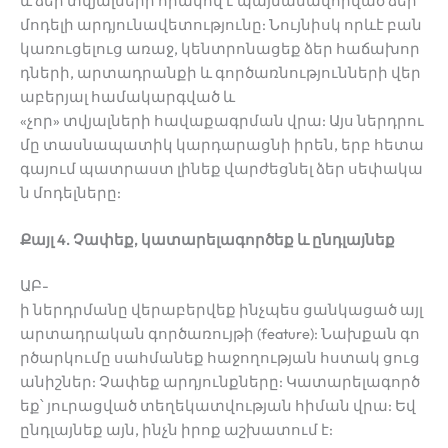
և ձեր տվյալների որակով է պայմանավորված ձեր
մոդելի արդյունավետությունը: Նույնիսկ որևէ բան
կառուցելուց առաջ, կենտրոնացեք ձեր հաճախոր
դների, արտադրանքի և գործառնությունների վեր
աբերյալ համակարգված և
«չոր» տվյալների հավաքագրման վրա: Այս ներդրու
մը տասնապատիկ կարդարացնի իրեն, երբ հետա
գայում պատրաստ լինեք վարժեցնել ձեր սեփակա
ն մոդելները:
Քայլ 4. Չափեք, կատարելագործեք և ընդլայնեք
ԱԲ-
ի ներդրմանը վերաբերվեք ինչպես ցանկացած այլ
արտադրական գործառույթի (feature): Նախքան գո
րծարկումը սահմանեք հաջողության հստակ ցուց
անիշներ: Չափեք արդյունքները: Կատարելագործ
եք՝ յուրացված տեղեկատվության հիման վրա: Եվ
ընդլայնեք այն, ինչն իրոք աշխատում է: