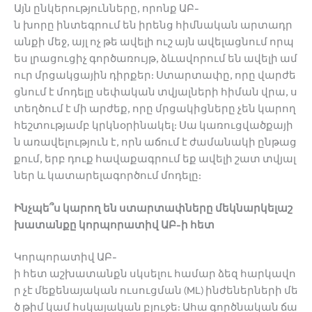
Այն ընկերությունները, որոնք ԱԲ-
ն խորը ինտեգրում են իրենց հիմնական արտադր
անքի մեջ, այլ ոչ թե ավելի ուշ այն ավելացնում որպ
ես լրացուցիչ գործառույթ, ձևավորում են ավելի ամ
ուր մրցակցային դիրքեր: Ստարտափը, որը վարժե
ցնում է մոդելը սեփական տվյալների հիման վրա, ս
տեղծում է մի արժեք, որը մրցակիցները չեն կարող
հեշտությամբ կրկնօրինակել: Սա կառուցվածքայի
ն առավելություն է, որն աճում է ժամանակի ընթաց
քում, երբ դուք հավաքագրում եք ավելի շատ տվյալ
ներ և կատարելագործում մոդելը:
Ինչպե՞ս կարող են ստարտափները մեկնարկելաշ
խատանքը կորպորատիվ ԱԲ-ի հետ
Կորպորատիվ ԱԲ-
ի հետ աշխատանքն սկսելու համար ձեզ հարկավո
ր չէ մեքենայական ուսուցման (ML) ինժեներների մե
ծ թիմ կամ հսկայական բյուջե: Ահա գործնական ճա