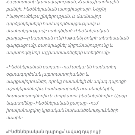
Հայաստանի
կառավարության
,
Համաշխարհային
բանկի
,
Ինժեներական
ասոցիացիայի
,
Նեյշնլ
Ինսթրումենթս
ընկերության
,
և
մասնավոր
գործընկերների
համագործակցությամբ
և
մասնակցությամբ
ստեղծված
«
Ինժեներական
քաղաք
»-
ը
նպատակ
ունի
խթանել
երկրի
տնտեսական
զարգացումը
,
բարձրացնել
մրցունակությունը
և
ապահովել
նոր
աշխատատեղերի
ստեղծումը
:
«
Ինժեներական
քաղաք
»-
ում
առկա
են
համատեղ
օգտագործման
լաբորատորիաներ
և
սարքավորումներ
,
որոնք
հասանելի
են
ավագ
դպրոցի
աշակերտներին
,
համալսարանի
ուսանողներին
,
հետազոտողներին
և
փորձառու
ինժեներներին։
Այսօր
կպատմենք
«
Ինժեներական
քաղաք
»-
ում
իրականացվող
կրթական
նախաձեռնությունների
մասին։
«
Ինժեներական
դպրոց
»
՝
ավագ
դպրոցի