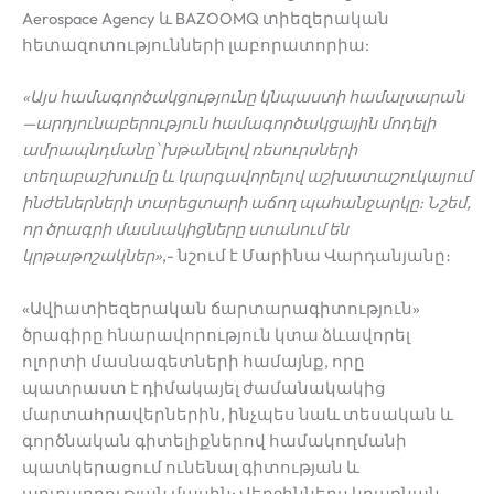
Aerospace Agency և BAZOOMQ տիեզերական
հետազոտությունների լաբորատորիա:
«
Այս
համագործակցությունը
կնպաստի
համալսարան
—
արդյունաբերություն
համագործակցային
մոդելի
ամրապնդմանը
՝
խթանելով
ռեսուրսների
տեղաբաշխումը
և
կարգավորելով
աշխատաշուկայում
ինժեներների
տարեցտարի
աճող
պահանջարկը
:
Նշեմ
,
որ
ծրագրի
մասնակիցները
ստանում
են
կրթաթոշակներ
»
,- նշում է Մարինա Վարդանյանը։
«Ավիատիեզերական ճարտարագիտություն»
ծրագիրը հնարավորություն կտա ձևավորել
ոլորտի մասնագետների համայնք, որը
պատրաստ է դիմակայել ժամանակակից
մարտահրավերներին, ինչպես նաև տեսական և
գործնական գիտելիքներով համակողմանի
պատկերացում ունենալ գիտության և
արտադրության մասին: Վերջիններս կդառնան