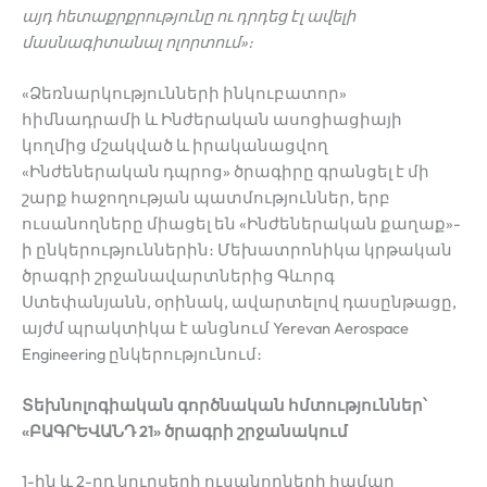
այդ
հետաքրքրությունը
ու
դրդեց
էլ
ավելի
մասնագիտանալ
ոլորտում
»
։
«Ձեռնարկությունների ինկուբատոր»
հիմնադրամի և Ինժերական ասոցիացիայի
կողմից մշակված և իրականացվող
«Ինժեներական դպրոց» ծրագիրը գրանցել է մի
շարք հաջողության պատմություններ, երբ
ուսանողները միացել են «Ինժեներական քաղաք»-
ի ընկերություններին։ Մեխատրոնիկա կրթական
ծրագրի շրջանավարտներից Գևորգ
Ստեփանյանն, օրինակ, ավարտելով դասընթացը,
այժմ պրակտիկա է անցնում Yerevan Aerospace
Engineering ընկերությունում։
Տ
եխնոլոգիական
գործնական
հմտություններ՝
«
ԲԱԳՐԵՎԱՆԴ
21»
ծրագրի
շրջանակում
1-ին և 2-րդ կուրսերի ուսանողների համար