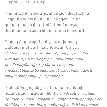
Մարինա Մինասյանը։
Ռոբոտաշինության դասընթացի մասնակից
Տիգրան Սարուխանյանն ընդգծում է, որ
դասընթացն օգնել է իրեն կողմնորոշվել
մասնագիտության ընտրության հարցում։
Գարիկ Հարությունյանը, ով ավարտել է
Մեխատրոնիկայի դասընթացը, նշում է.
«
Մեխատրոնիկա
կրթական
ծրագիրը
շատ
մեծ
ազդեցություն
է
ունեցել
իմ
մասնագիտական
կողմնորոշման
վրա
,
քանի
որ
հենց
դրա
շրջանակներում
եմ
ծանոթացել
էլեկտրոնիկայի
և
էլեկտրոտեխնիկայի
աշխարհին
»
։
Վահան Պողոսյանը ևս Մեխատրոնիկայի
դասընթացի ուսանողներից է։
«
Մինչև
կրթական
ծրագրին
մասնակցությունը
,
արդեն
հետաքրքրված
էի
ինժեներությամբ
,
իսկ
դասընթացն
ավելի
խորացրեց