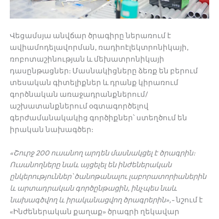
Վեցամսյա անվճար ծրագիրը ներառում է
ավիամոդելավորման, ռադիոէլեկտրոնիկայի,
ռոբոտաշինության և մեխատրոնիկայի
դասընթացներ: Մասնակիցները ձեռք են բերում
տեսական գիտելիքներ և դրանք կիրառում
գործնական առաջադրանքներում/
աշխատանքներում օգտագործելով
գերժամանակակից գործիքներ՝ ստեղծում են
իրական նախագծեր:
«
Շուրջ
200
ուսանող
արդեն մասնակցել
է
ծրագրին։
Ուսանողները
նաև
այցելել
են
ինժեներական
ընկերություններ՝
ծանոթանալու
լաբորատորիաներին
և
արտադրական
գործընթացին
,
ինչպես
նաև
նախագծվող
և
իրականացվող
ծրագրերին
»,-
նշում է
«Ինժեներական քաղաք» ծրագրի ղեկավար