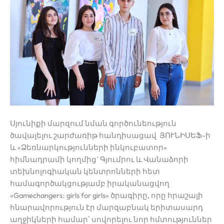
Սյունիքի մարզում նման գործունեություն
ծավալելու շարժառիթ հանդիսացավ ՅՈՒՆԻՍԵՖ-ի
և «Ձեռնարկությունների ինկուբատոր»
հիմնադրամի կողմից` Գյումրու և Վանաձորի
տեխնոլոգիական կենտրոնների հետ
համագործակցությամբ իրականացվող
«Gamechangers։ girls for girls» ծրագիրը, որը հրաշալի
հնարավորություն էր մարզաբնակ երիտասարդ
աղջիկների համար՝ սովորելու նոր հմտություններ