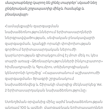
մասշտաբները կարող են լինել տարբեր՝ սկսած նեղ
ընկերական շրջապատից մինչև համայնք և
բնակավայր։
Համայնքային զարգացման
նախաձեռնություններում երիտասարդների
ներգրավվածության, սեփական բնակավայրի
զարգացման, կյանքի որակի փոփոխության
գործում երիտասարդական ներուժի
կարևորության գիտակցումով էլ մոտ մեկ ու կես
տարի առաջ «Ձեռնարկությունների ինկուբատոր»
հիմնադրամի և Գյումրու տեխնոլոգիական
կենտրոնի կողմից՝ «Հայաստանում աշխատուժի
զարգացման» ծրագրի շրջանակում
նախաձեռնվեց և Շիրակի մարզից մեկնարկեց Vol․
2 երիտասարդական
նախաձեռնությունը։
Ստեղծման օրվանից մինչ այժմ նախաձեռնության
անդամ 100 և ավելի մարզաբնակ ե
րիտասարդներ