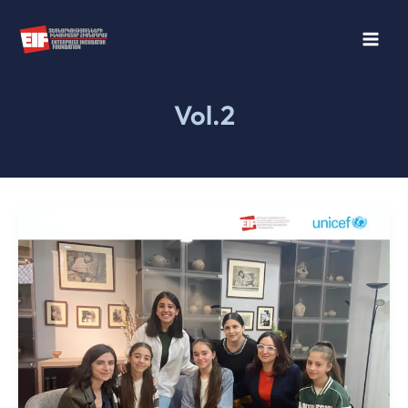
Skip
to
content
Vol.2