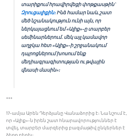
տարիքում հրավիրվեցի փոթքասթին`
Զրուցալիքին։
Ինձ համար նաև շատ
մեծ նշանակություն ունի այն, որ
ներկայացնում եմ «Ալիք»-ը տարբեր
սեմինարներում. մեկ այլ կամավոր
աղջկա հետ «Ալիք»-ի շրջանակում
դպրոցներում խոսում ենք
մեդիագրագիտության ու թվային
վնասի մասին»։
***
17-ամյա Արեն Դերձյանը Վանաձորից է։ Նա նշում է,
որ «Ալիք»-ն իրեն շատ հնարավորություններ է
տվել, տարբեր մարզերից բազմաթիվ ընկերներ է
ձեռք բերել։