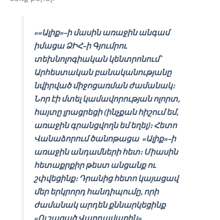
««Ալիք»-ի մասին առաջին անգամ
իմացա ՁԻՀ-ի Գյումրու
տեխնոլոգիական կենտրոնում՝
Արհեստական բանականությանը
նվիրված միջոցառման ժամանակ։
Նոր էի մտել կամավորության ոլորտ,
հայտը լրացրեցի (ինչքան հիշում եմ,
առաջին գրանցվողն եմ եղել)։ Հետո
Վանաձորում ծանոթացա «Ալիք»-ի
առաջին անդամների հետ։ Միասին
հետաքրքիր թեստ անցանք ու
շփվեցինք։ Դրանից հետո կայացավ
մեր երկրորդ հանդիպումը, որի
ժամանակ արդեն քննարկեցինք
«Ուշացած Վարդավառին»