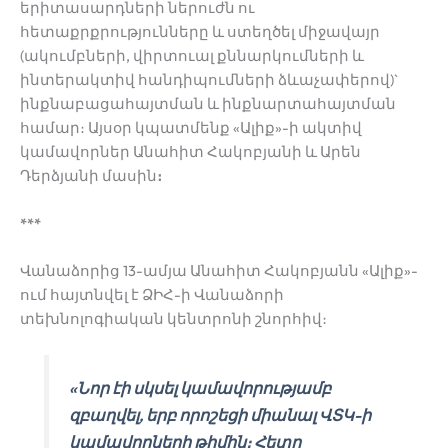
երիտասարդների ներուժն ու
հետաքրքրությունները և ստեղծել միջավայր
(ակումբների, վիրտուալ քննարկումների և
ինտերակտիվ հանդիպումների ձևաչափերով)`
ինքնաբացահայտման և ինքնարտահայտման
համար։ Այսօր կպատմենք «Ալիք»-ի ակտիվ
կամավորներ Անահիտ Հակոբյանի և Արեն
Դերձյանի մասին
։
***
Վանաձորից 13-ամյա Անահիտ Հակոբյանն «Ալիք»-
ում հայտնվել է ՁԻՀ-ի Վանաձորի
տեխնոլոգիական կենտրոնի շնորհիվ։
«Նոր էի սկսել կամավորությամբ
զբաղվել, երբ որոշեցի միանալ ՎՏԿ-ի
կամավորների թիմին։ Հետո