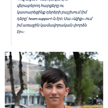
վերաբերող հարցերը ու
կատարեցինք դերերի բաշխում (իմ
դերը՝ team support-ն էր)։ Սա «Ալիք»-ում
իմ առաջին կամավորական փորձն
էր»։