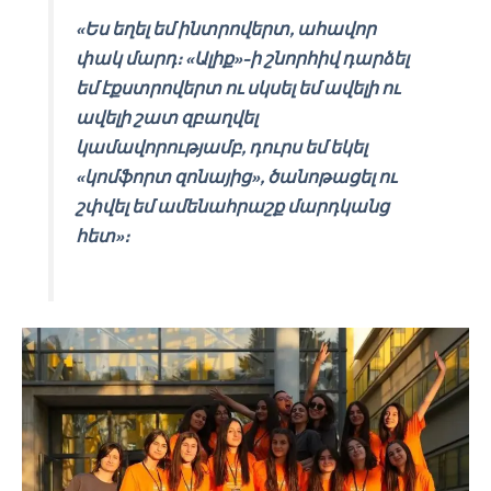
«Ես եղել եմ ինտրովերտ, ահավոր
փակ մարդ։ «Ալիք»-ի շնորհիվ դարձել
եմ էքստրովերտ ու սկսել եմ ավելի ու
ավելի շատ զբաղվել
կամավորությամբ, դուրս եմ եկել
«կոմֆորտ զոնայից», ծանոթացել ու
շփվել եմ ամենահրաշք մարդկանց
հետ»։