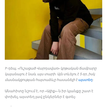
Ի դեպ, «Ուշացած Վարդավառ» կրթական ճամբարը
կայանալու է նաև այս տարի։ Այն տևելու է 5 օր, իսկ
մասնակցության հայտաձևը հասանելի է
այստեղ
։
Անահիտը նշում է, որ «Ալիք»-ն իր կյանքը շատ է
փոխել, այստեղ լավ ընկերներ է գտել։