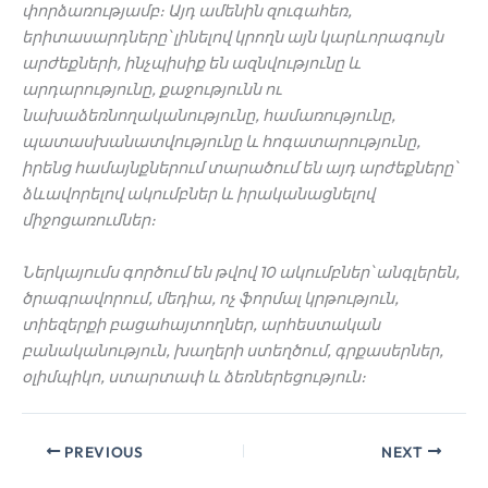
փորձառությամբ։
Այդ
ամենին
զուգահեռ,
երիտասարդները՝
լինելով
կրողն
այն
կարևորագույն
արժեքների, ինչպիսիք
են
ազնվությունը
և
արդարությունը, քաջությունն
ու
նախաձեռնողականությունը, համառությունը,
պատասխանատվությունը
և
հոգատարությունը,
իրենց
համայնքներում
տարածում
են
այդ
արժեքները՝
ձևավորելով
ակումբներ
և
իրականացնելով
միջոցառումներ։
Ներկայումս
գործում
են
թվով 10 ակումբներ՝
անգլերեն,
ծրագրավորում, մեդիա, ոչ
ֆորմալ
կրթություն,
տիեզերքի
բացահայտողներ, արհեստական
բանականություն, խաղերի
ստեղծում, գրքասերներ,
օլիմպիկո, ստարտափ
և
ձեռներեցություն։
PREVIOUS
NEXT