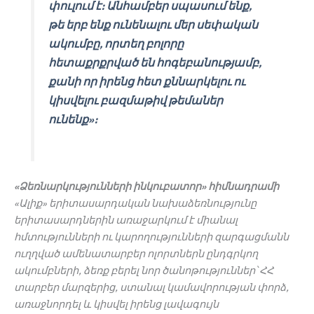
փուլում է։ Անհամբեր սպասում ենք,
թե երբ ենք ունենալու մեր սեփական
ակումբը, որտեղ բոլորը
հետաքրքրված են հոգեբանությամբ,
քանի որ իրենց հետ քննարկելու ու
կիսվելու բազմաթիվ թեմաներ
ունենք»։
«Ձեռնարկությունների
ինկուբատոր» հիմնադրամի
«Ալիք» երիտասարդական նախաձեռնությունը
երիտասարդներին առաջարկում է միանալ
հմտությունների ու կարողությունների զարգացմանն
ուղղված
ամենատարբեր
ոլորտներն
ընդգրկող
ակումբների, ձեռք
բերել
նոր
ծանոթություններ՝
ՀՀ
տարբեր
մարզերից, ստանալ
կամավորության
փորձ,
առաջնորդել
և
կիսվել
իրենց
լավագույն